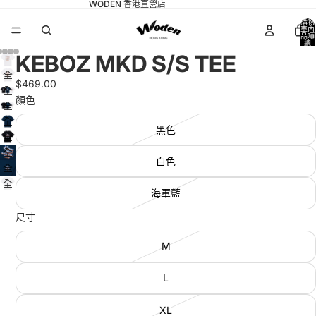
WODEN 香港直營店
購物
車內
品項
總
數:
KEBOZ MKD S/S TEE
0
全
$469.00
螢
全
顏色
幕
螢
全
開
幕
螢
全
黑色
啟
開
幕
螢
全
圖
啟
開
幕
螢
全
白色
片
圖
啟
開
幕
螢
全
片
圖
啟
開
幕
螢
全
海軍藍
片
圖
啟
開
幕
螢
片
圖
啟
開
幕
尺寸
片
圖
啟
開
片
圖
啟
M
片
圖
片
L
XL